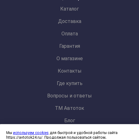
Каталог
Доставка
Оплата
Гарантия
О магазине
Контакты
Где купить
Вопросы и ответы
ТМ Автоток
Блог
Мы
используем cookies
для быстрой и удобной работы сайта
Политика конфиденциальности и обработки персональных данных
https://avtotok24.ru/. Продолжая пользоваться сайтом,