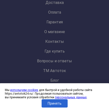
Доставка
Оплата
Гарантия
О магазине
Контакты
Где купить
Вопросы и ответы
ТМ Автоток
Блог
Мы
используем cookies
для быстрой и удобной работы сайта
Политика конфиденциальности и обработки персональных данных
https://avtotok24.ru/. Продолжая пользоваться сайтом,
Согласие на обработку файлов cookies
вы принимаете условия обработки
персональных данных
.
Принять