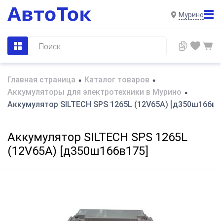
Мурино
Главная страница
Каталог товаров
•
•
Аккумуляторы для электротехники в Мурино
•
Аккумулятор SILTECH SPS 1265L (12V65A) [д350ш166в1
Аккумулятор SILTECH SPS 1265L
(12V65A) [д350ш166в175]