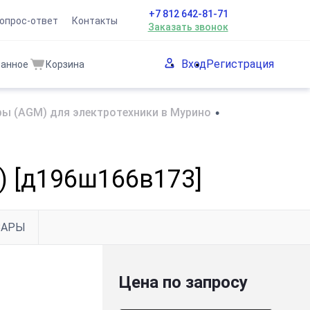
+7 812 642-81-71
опрос-ответ
Контакты
Заказать звонок
Вход
Регистрация
ранное
Корзина
ы (AGM) для электротехники в Мурино
•
т) [д196ш166в173]
ВАРЫ
Цена по запросу