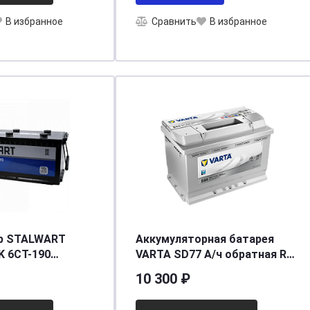
В избранное
Сравнить
В избранное
р STALWART
Аккумуляторная батарея
K 6СТ-190
VARTA SD77 А/ч обратная R+
болт
EN 780A 278x175x190 E44
10 300 ₽