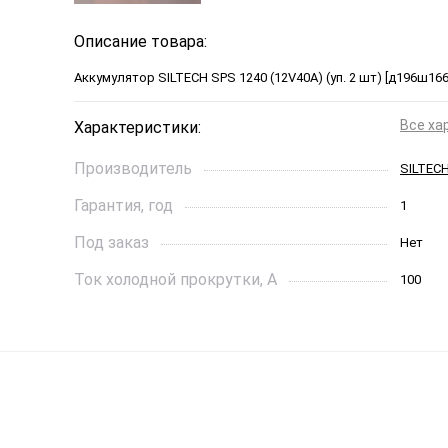
Описание товара:
Аккумулятор SILTECH SPS 1240 (12V40A) (уп. 2 шт) [д196ш16
Все ха
Характеристики:
Производитель
SILTEC
Гарантия, год
1
Под заказ
Нет
Ток холодной прокрутки, A
100
Длинна, см
196*166
Страна бренда
Китай
Производитель
КИТАЙ