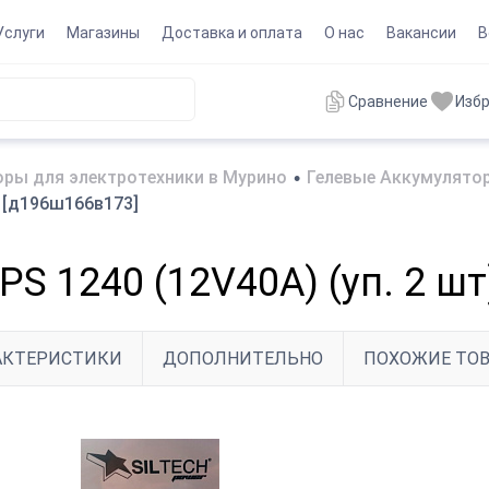
Услуги
Магазины
Доставка и оплата
О нас
Вакансии
В
Сравнение
Изб
ры для электротехники в Мурино
•
Гелевые Аккумулятор
) [д196ш166в173]
PS 1240 (12V40A) (уп. 2 ш
АКТЕРИСТИКИ
ДОПОЛНИТЕЛЬНО
ПОХОЖИЕ ТО