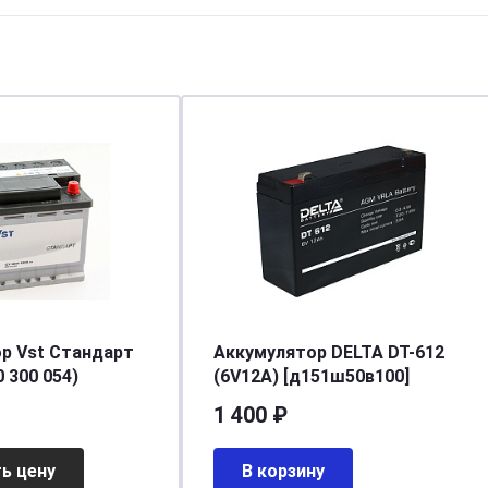
р Vst Стандарт
Аккумулятор DELTA DT-612
0 300 054)
(6V12A) [д151ш50в100]
1 400 ₽
ь цену
В корзину