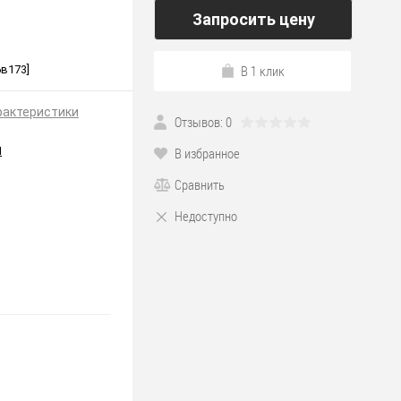
Запросить цену
В 1 клик
6в173]
рактеристики
Отзывов: 0
H
В избранное
Сравнить
Недоступно
*173