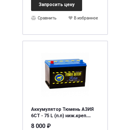
Запросить цену
Сравнить
В избранное
Аккумулятор Тюмень АЗИЯ
6СТ - 75 L (п.п) ниж.креп.
[д266ш172в220/600]
8 000 ₽