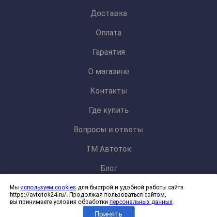
Доставка
Оплата
Гарантия
О магазине
Контакты
Где купить
Вопросы и ответы
ТМ Автоток
Блог
Мы
используем cookies
для быстрой и удобной работы сайта
Политика конфиденциальности и обработки персональных данных
https://avtotok24.ru/. Продолжая пользоваться сайтом,
Согласие на обработку файлов cookies
вы принимаете условия обработки
персональных данных
.
Принять