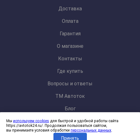
Доставка
Оплата
Гарантия
О магазине
Контакты
Где купить
Вопросы и ответы
ТМ Автоток
Блог
Мы
используем cookies
для быстрой и удобной работы сайта
Политика конфиденциальности и обработки персональных данных
https://avtotok24.ru/. Продолжая пользоваться сайтом,
Согласие на обработку файлов cookies
вы принимаете условия обработки
персональных данных
.
Принять