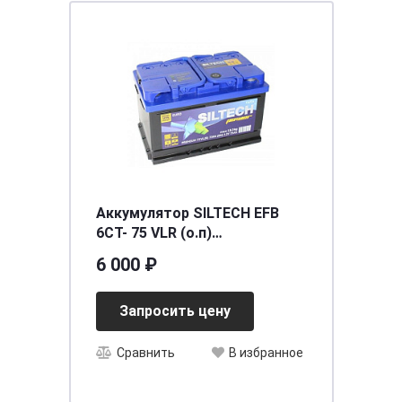
Аккумулятор SILTECH EFB
6СТ- 75 VLR (о.п)
[д278ш175в175/750] [L3]
6 000 ₽
Запросить цену
Сравнить
В избранное