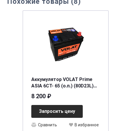
Похожие товары (8)
Аккумулятор VOLAT Prime
ASIA 6СТ- 65 (о.п.) (80D23L)
ниж.креп.
8 200 ₽
[д232ш173в225/650] [D23]
Запросить цену
Сравнить
В избранное