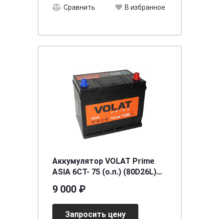
Сравнить
В избранное
Аккумулятор VOLAT Prime
ASIA 6СТ- 75 (о.п.) (80D26L)
ниж.креп.
9 000 ₽
[д260ш175в225/740EN] [D26]
Запросить цену