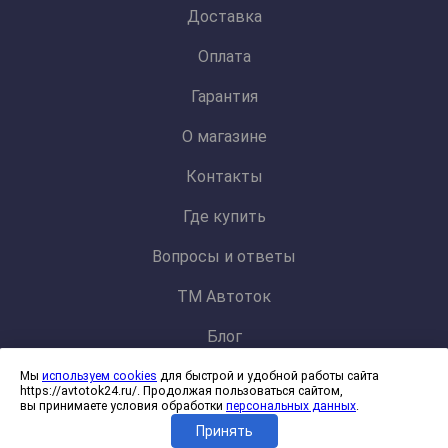
Доставка
Оплата
Гарантия
О магазине
Контакты
Где купить
Вопросы и ответы
ТМ Автоток
Блог
Мы
используем cookies
для быстрой и удобной работы сайта
Политика конфиденциальности и обработки персональных данных
https://avtotok24.ru/. Продолжая пользоваться сайтом,
Согласие на обработку файлов cookies
вы принимаете условия обработки
персональных данных
.
Принять