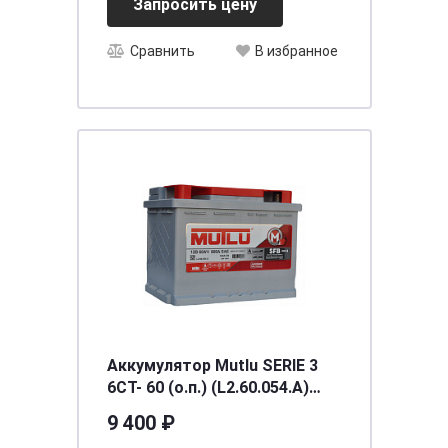
Запросить цену
Сравнить
В избранное
Аккумулятор Mutlu SERIE 3
6CT- 60 (о.п.) (L2.60.054.A)
необслуживаемый
9 400 ₽
[д242ш175в190/540] [L2]