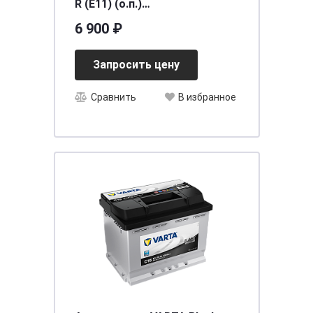
R (E11) (о.п.)
[д278ш175в190/680]
6 900 ₽
Запросить цену
Сравнить
В избранное