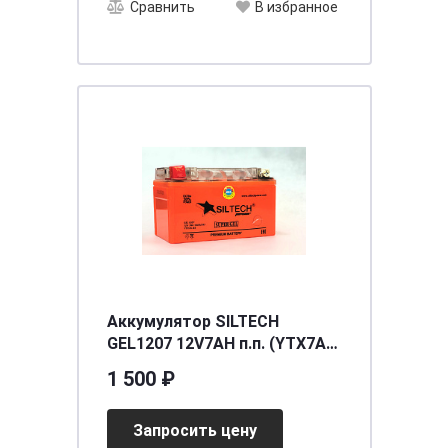
Сравнить
В избранное
Аккумулятор SILTECH
GEL1207 12V7AH п.п. (YTX7A-
BS) (уп.8 шт)
1 500 ₽
[д150ш87в94/100]
Запросить цену