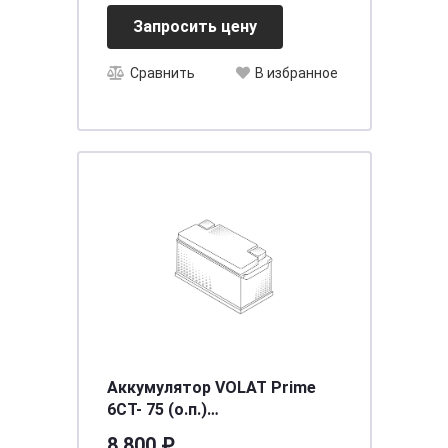
Запросить цену
Сравнить
В избранное
Аккумулятор VOLAT Prime
6СТ- 75 (о.п.)
[д278ш175в190/760EN] [L3]
8 800 ₽