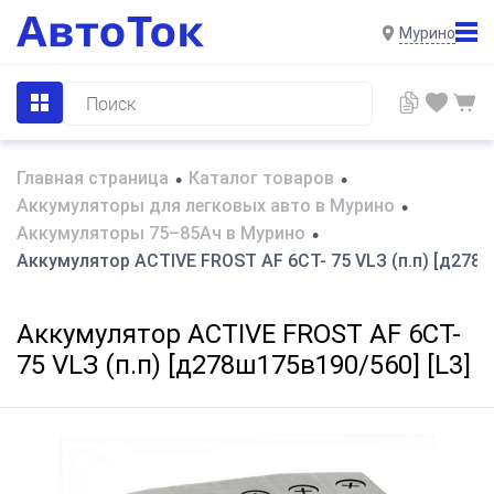
Мурино
Главная страница
Каталог товаров
•
•
Аккумуляторы для легковых авто в Мурино
•
Аккумуляторы 75–85Ач в Мурино
•
Аккумулятор ACTIVE FROST AF 6СТ- 75 VLЗ (п.п) [д278ш
Аккумулятор ACTIVE FROST AF 6СТ-
75 VLЗ (п.п) [д278ш175в190/560] [L3]