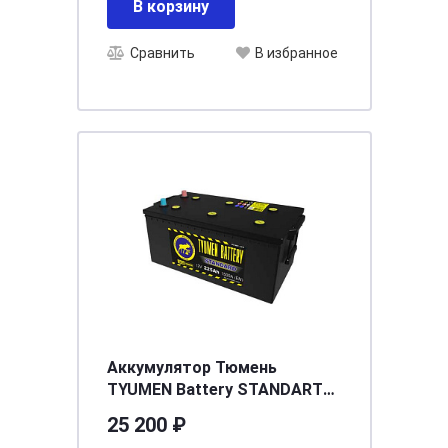
В корзину
Сравнить
В избранное
Аккумулятор Тюмень
TYUMEN Battery STANDART
6СТ - 225 Ач R Евро
25 200 ₽
[д518ш278в242/1450]