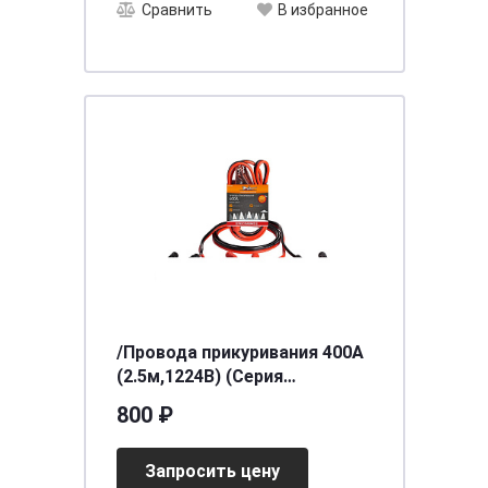
Сравнить
В избранное
/Провода прикуривания 400А
(2.5м,1224В) (Серия
STANDART) AIRLINE SA-400-
800 ₽
09S
Запросить цену