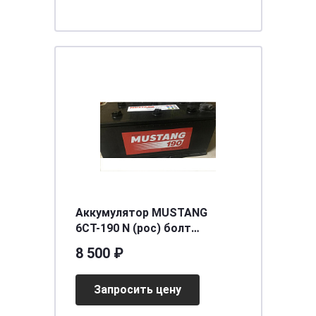
Аккумулятор MUSTANG
6СТ-190 N (рос) болт
[д515ш240в230/1050] [B]
8 500 ₽
Запросить цену