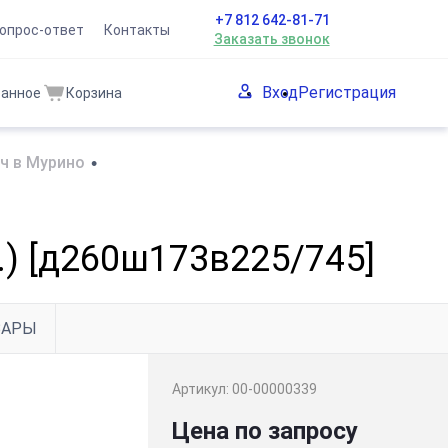
+7 812 642-81-71
опрос-ответ
Контакты
Заказать звонок
Вход
Регистрация
ранное
Корзина
ч в Мурино
•
.) [д260ш173в225/745]
ВАРЫ
Артикул:
00-00000339
Цена по запросу