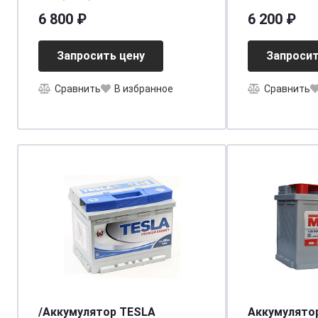
540A 207x17
6 800 ₽
6 200 ₽
TA530
Запросить цену
Запросит
Сравнить
В избранное
Сравнить
/Аккумулятор TESLA
Аккумулятор