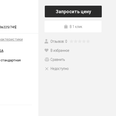
Запросить цену
В 1 клик
3в225/745]
рактеристики
Отзывов: 0
В избранное
SA
Сравнить
 стандартная
Недоступно
*225