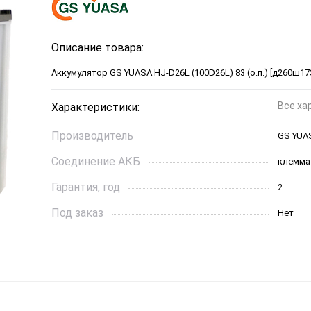
Описание товара:
Аккумулятор GS YUASA HJ-D26L (100D26L) 83 (о.п.) [д260ш17
Все ха
Характеристики:
Производитель
GS YUA
Соединение АКБ
клемма
Гарантия, год
2
Под заказ
Нет
Ток холодной прокрутки, A
745
Длинна, см
260*173
Страна бренда
Япония