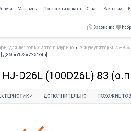
Услуги
Магазины
Доставка и оплата
О нас
Вакансии
В
Сравнение
Изб
ры для легковых авто в Мурино
•
Аккумуляторы 75–85А
) [д260ш173в225/745]
HJ-D26L (100D26L) 83 (о.п
АКТЕРИСТИКИ
ДОПОЛНИТЕЛЬНО
ПОХОЖИЕ ТО