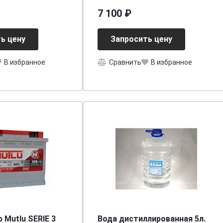
5x190 TA530
278x175x175 19375471
7 100 ₽
ь цену
Запросить цену
В избранное
Сравнить
В избранное
 Mutlu SERIE 3
Вода дистиллированная 5л.