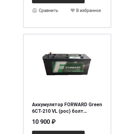
Сравнить
В избранное
Аккумулятор FORWARD Green
6СТ-210 VL (рос) болт
[д513ш222в218/1300EN/1350SAE]
10 900 ₽
[B]