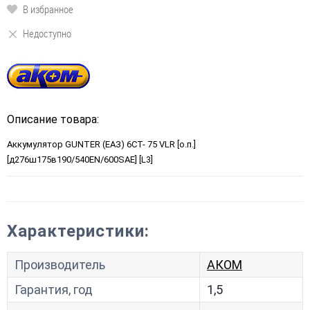
В избранное
Недоступно
Описание товара:
Аккумулятор GUNTER (ЕАЗ) 6СТ- 75 VLR [о.п.]
[д276ш175в190/540EN/600SAE] [L3]
Характеристики:
Производитель
АКОМ
Гарантия, год
1,5