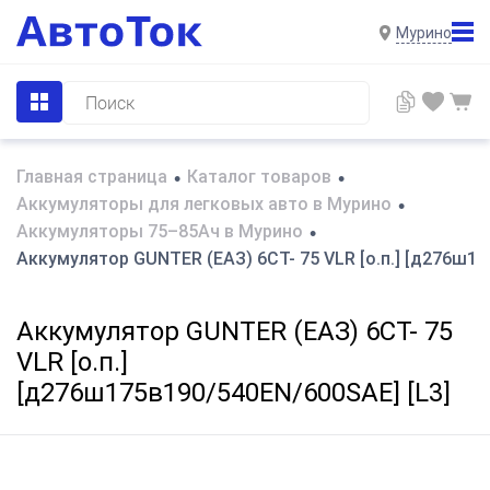
Мурино
Главная страница
Каталог товаров
•
•
Аккумуляторы для легковых авто в Мурино
•
Аккумуляторы 75–85Ач в Мурино
•
Аккумулятор GUNTER (ЕАЗ) 6СТ- 75 VLR [о.п.] [д276ш17
Аккумулятор GUNTER (ЕАЗ) 6СТ- 75
VLR [о.п.]
[д276ш175в190/540EN/600SAE] [L3]