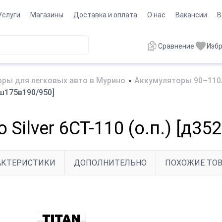
Услуги
Магазины
Доставка и оплата
О нас
Вакансии
В
Сравнение
Изб
ры для легковых авто в Мурино
•
Аккумуляторы 90–110
2ш175в190/950]
 Silver 6CT-110 (о.п.) [д3
АКТЕРИСТИКИ
ДОПОЛНИТЕЛЬНО
ПОХОЖИЕ ТО