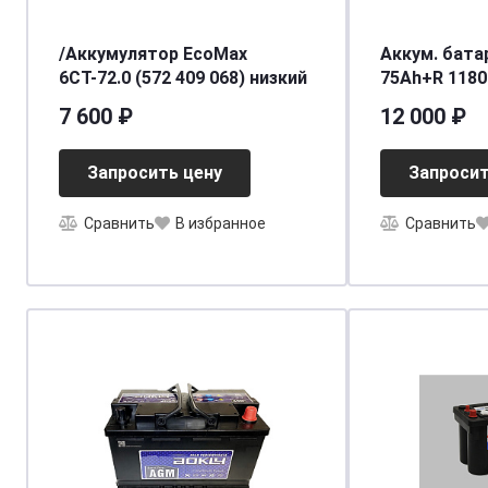
/Аккумулятор EcoMax
Аккум. бата
6СТ-72.0 (572 409 068) низкий
75Ah+R 1180
SMF
7 600 ₽
12 000 ₽
Запросить цену
Запросит
Сравнить
В избранное
Сравнить