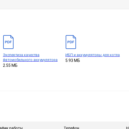
Экспертиза качества
ИБП и аккумуляторы для котла
фвтомобильного аккумулятора
5.93 МБ
2.55 МБ
афик работы
Телефон
Н