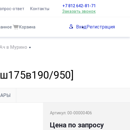
+7 812 642-81-71
опрос-ответ
Контакты
Заказать звонок
Вход
Регистрация
ранное
Корзина
Ач в Мурино
•
52ш175в190/950]
ВАРЫ
Артикул:
00-00000406
Цена по запросу