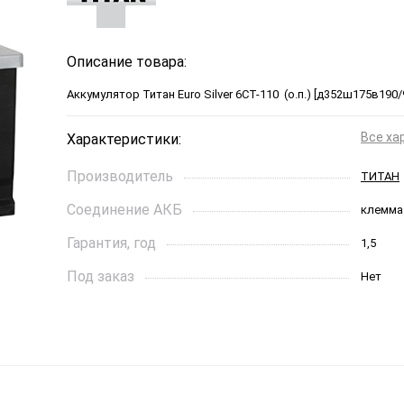
Описание товара:
Аккумулятор Титан Euro Silver 6CT-110 (о.п.) [д352ш175в190/
Все ха
Характеристики:
Производитель
ТИТАН
Соединение АКБ
клемма
Гарантия, год
1,5
Под заказ
Нет
Ток холодной прокрутки, A
950
Длинна, см
352*175
Страна бренда
Россия