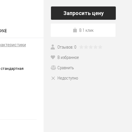
Запросить цену
В 1 клик
950]
рактеристики
Отзывов: 0
В избранное
Сравнить
 стандартная
Недоступно
*190