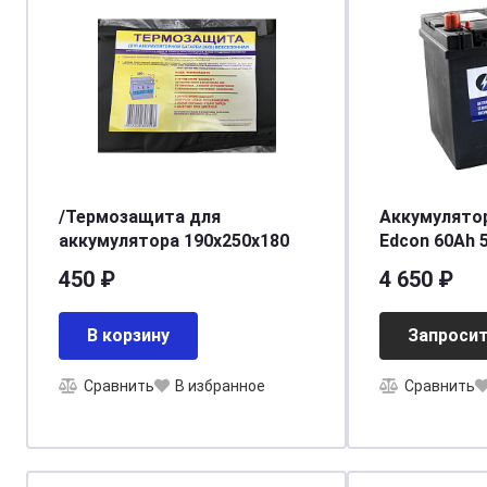
/Термозащита для
Аккумулято
аккумулятора 190х250х180
Edcon 60Ah 
232х173х225
450 ₽
4 650 ₽
В корзину
Запросит
Сравнить
В избранное
Сравнить