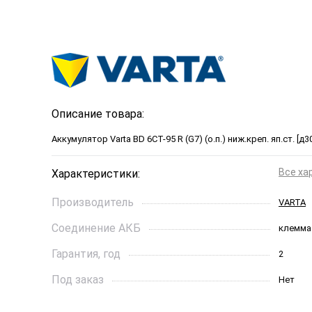
Описание товара:
Аккумулятор Varta BD 6CT-95 R (G7) (о.п.) ниж.креп. яп.ст. [
Все ха
Характеристики:
Производитель
VARTA
Соединение АКБ
клемма
Гарантия, год
2
Под заказ
Нет
Ток холодной прокрутки, A
830