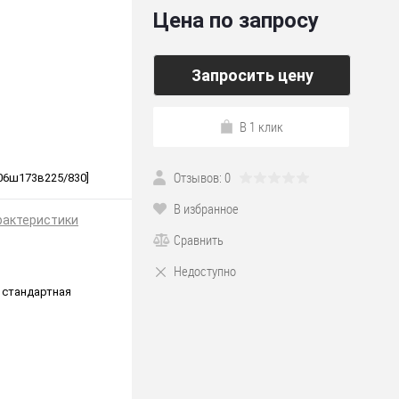
Цена по запросу
Запросить цену
В 1 клик
Отзывов: 0
д306ш173в225/830]
В избранное
рактеристики
Сравнить
Недоступно
 стандартная