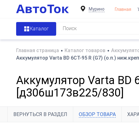
Мурино
Главная
Каталог
Главная страница
•
Каталог товаров
•
Аккумулято
Аккумулятор Varta BD 6CT-95 R (G7) (о.п.) ниж.кре
Аккумулятор Varta BD 6C
[д306ш173в225/830]
ВЕРНУТЬСЯ В РАЗДЕЛ
ОБЗОР ТОВАРА
ХАР