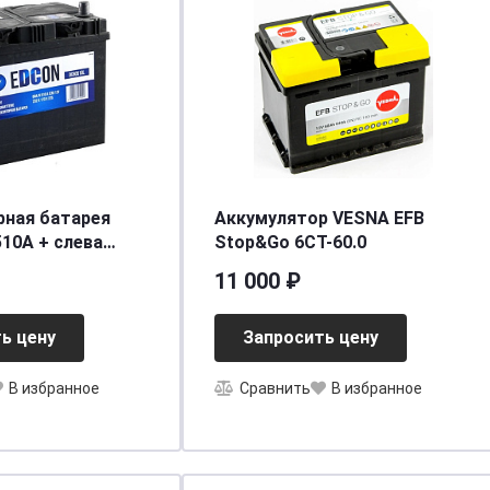
рная батарея
Аккумулятор VESNA EFB
510A + слева
Stop&Go 6СТ-60.0
 B00
11 000 ₽
ь цену
Запросить цену
В избранное
Сравнить
В избранное