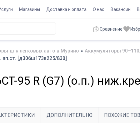
Услуги
Магазины
Доставка и оплата
О нас
Вакансии
В
Сравнение
Изб
ры для легковых авто в Мурино
•
Аккумуляторы 90–110
п. яп.ст. [д306ш173в225/830]
T-95 R (G7) (о.п.) ниж.кре
АКТЕРИСТИКИ
ДОПОЛНИТЕЛЬНО
ПОХОЖИЕ ТО