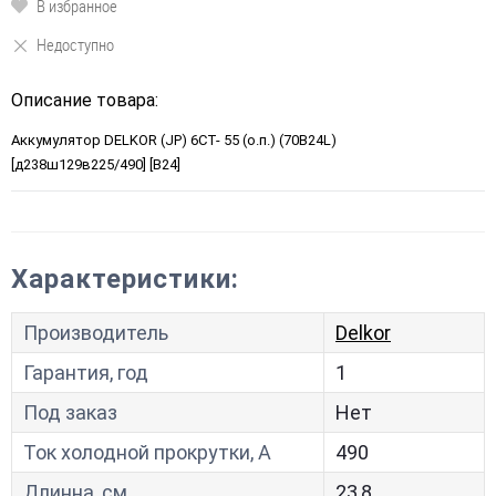
В избранное
Недоступно
Описание товара:
Аккумулятор DELKOR (JP) 6СТ- 55 (о.п.) (70B24L)
[д238ш129в225/490] [B24]
Характеристики:
Производитель
Delkor
Гарантия, год
1
Под заказ
Нет
Ток холодной прокрутки, A
490
Длинна, см
23,8