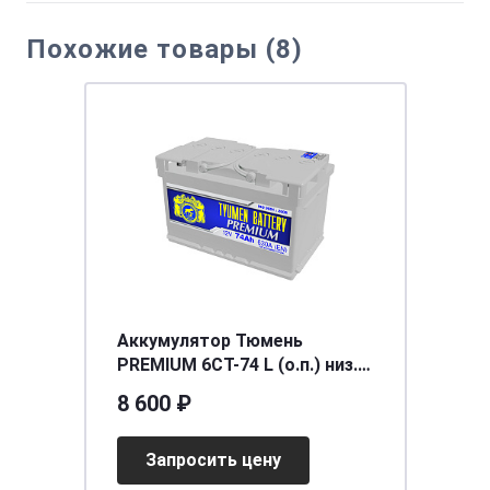
Похожие товары (8)
Аккумулятор Тюмень
PREMIUM 6CT-74 L (о.п.) низ.
Ca/Ca [д278ш175в175/650]
8 600 ₽
LB3
Запросить цену