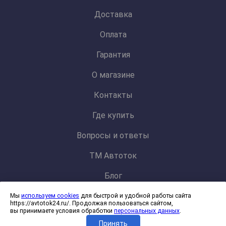
Доставка
Оплата
Гарантия
О магазине
Контакты
Где купить
Вопросы и ответы
ТМ Автоток
Блог
Мы
используем cookies
для быстрой и удобной работы сайта
Политика конфиденциальности и обработки персональных данных
https://avtotok24.ru/. Продолжая пользоваться сайтом,
Согласие на обработку файлов cookies
вы принимаете условия обработки
персональных данных
.
Принять