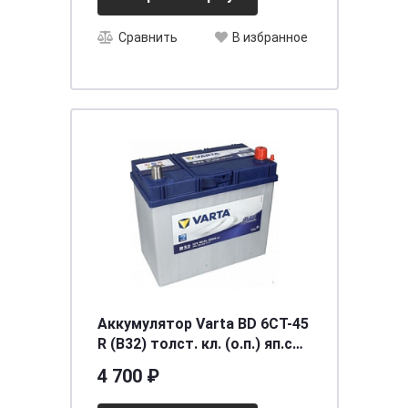
Сравнить
В избранное
Аккумулятор Varta BD 6CT-45
R (B32) толст. кл. (о.п.) яп.ст.
[д238ш129в227/330] [B24]
4 700 ₽