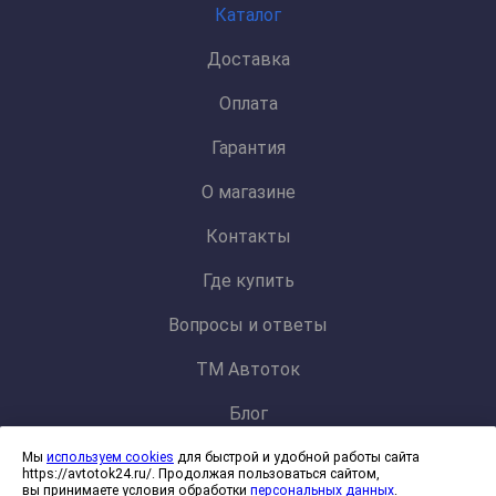
Каталог
Доставка
Оплата
Гарантия
О магазине
Контакты
Где купить
Вопросы и ответы
ТМ Автоток
Блог
Мы
используем cookies
для быстрой и удобной работы сайта
Политика конфиденциальности и обработки персональных данных
https://avtotok24.ru/. Продолжая пользоваться сайтом,
Согласие на обработку файлов cookies
вы принимаете условия обработки
персональных данных
.