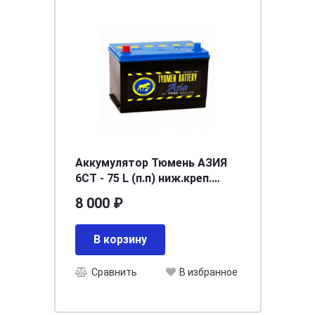
Аккумулятор Тюмень АЗИЯ
6СТ - 75 L (п.п) ниж.креп.
[д266ш172в220/600]
8 000 ₽
В корзину
Сравнить
В избранное