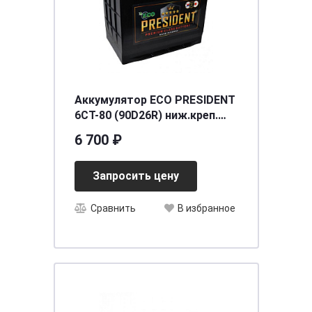
Аккумулятор ECO PRESIDENT
6СТ-80 (90D26R) ниж.креп.
п.п. [д257ш172в225/630] [D26]
6 700 ₽
Запросить цену
Сравнить
В избранное