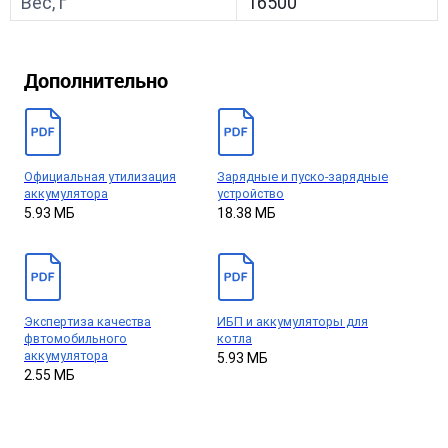
Вес, г
16500
Дополнительно
Официальная утилизация
Зарядные и пуско-зарядные
аккумулятора
устройство
5.93 МБ
18.38 МБ
Экспертиза качества
ИБП и аккумуляторы для
фвтомобильного
котла
аккумулятора
5.93 МБ
2.55 МБ