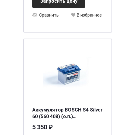
Запросить цену
Сравнить
В избранное
Аккумулятор BOSCH S4 Silver
60 (560 408) (о.п.)
[д242ш175в190/540] [L2]
5 350 ₽