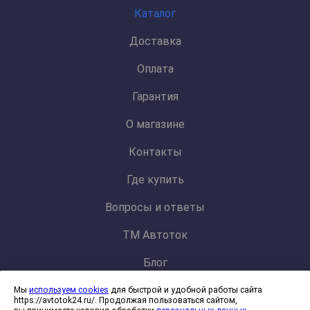
Каталог
Доставка
Оплата
Гарантия
О магазине
Контакты
Где купить
Вопросы и ответы
ТМ Автоток
Блог
Мы
используем cookies
для быстрой и удобной работы сайта
Политика конфиденциальности и обработки персональных данных
https://avtotok24.ru/. Продолжая пользоваться сайтом,
Согласие на обработку файлов cookies