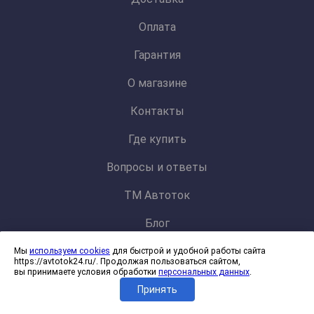
Оплата
Гарантия
О магазине
Контакты
Где купить
Вопросы и ответы
ТМ Автоток
Блог
Мы
используем cookies
для быстрой и удобной работы сайта
Политика конфиденциальности и обработки персональных данных
https://avtotok24.ru/. Продолжая пользоваться сайтом,
Согласие на обработку файлов cookies
вы принимаете условия обработки
персональных данных
.
Принять