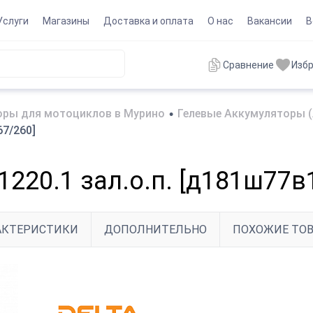
Услуги
Магазины
Доставка и оплата
О нас
Вакансии
В
Сравнение
Изб
оры для мотоциклов в Мурино
•
Гелевые Аккумуляторы 
67/260]
1220.1 зал.о.п. [д181ш77в
АКТЕРИСТИКИ
ДОПОЛНИТЕЛЬНО
ПОХОЖИЕ ТО