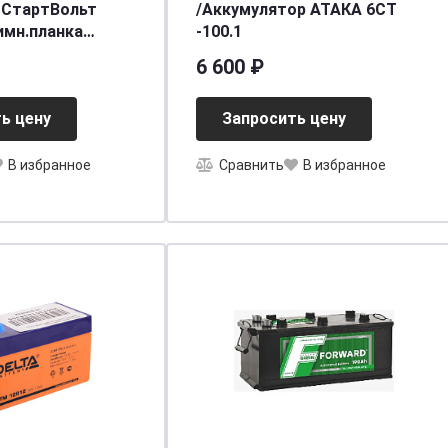
 СтартВольт
/Аккумулятор АТАКА 6СТ
имн.планка
-100.1
,SBT 008
6 600 ₽
ь цену
Запросить цену
В избранное
Сравнить
В избранное