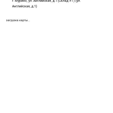
г. Мурино, ул. Английская, д.1 (Склад УТ) (ул.
Английская, д.1)
загрузка карты...