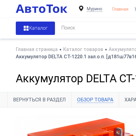
Мурино
Главная
Каталог
Главная страница
•
Каталог товаров
•
Аккумулят
Аккумулятор DELTA СТ-1220.1 зал.о.п. [д181ш77в1
Аккумулятор DELTA СТ-
ВЕРНУТЬСЯ В РАЗДЕЛ
ОБЗОР ТОВАРА
ХАР