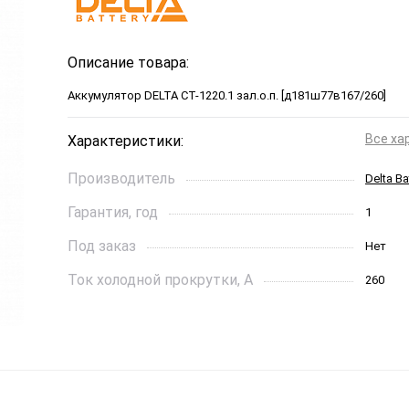
Описание товара:
Аккумулятор DELTA СТ-1220.1 зал.о.п. [д181ш77в167/260]
Все ха
Характеристики:
Производитель
Delta Ba
Гарантия, год
1
Под заказ
Нет
Ток холодной прокрутки, A
260
Длинна, см
181*77*
Страна бренда
Китай
Производитель
КИТАЙ