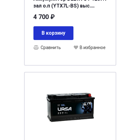
зал о.п (YTX7L-BS) выc.
[д114ш71в131/100]
4 700 ₽
В корзину
Сравнить
В избранное