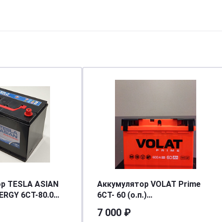
ор TESLA ASIAN
Аккумулятор VOLAT Prime
RGY 6СТ-80.0
6СТ- 60 (о.п.)
[д242ш175в190/600EN] [L2]
7 000 ₽