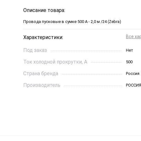
Описание товара:
Провода пусковые в сумке 500 А - 2,0 м /24 (Zebra)
Все ха
Характеристики:
Под заказ
Нет
Ток холодной прокрутки, A
500
Страна бренда
Россия
Производитель
РОССИ
Страна бренда
Россия
Хит продаж
Нет